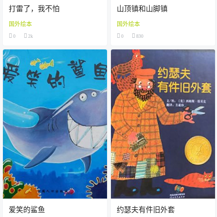
打雷了，我不怕
山顶镇和山脚镇
国外绘本
国外绘本
0
2k
0
830
爱笑的鲨鱼
约瑟夫有件旧外套