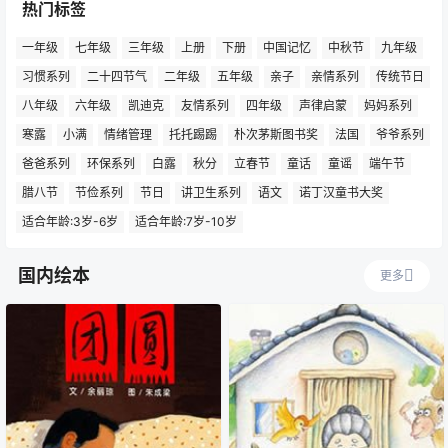
热门标签
一年级
七年级
三年级
上册
下册
中国记忆
中秋节
九年级
习惯系列
二十四节气
二年级
五年级
亲子
亲情系列
传统节日
八年级
六年级
凯迪克
友情系列
四年级
声律启蒙
妈妈系列
寒露
小满
情绪管理
托托踢踢
朴次茅斯图书奖
法国
爷爷系列
爸爸系列
环保系列
白露
秋分
立春节
童话
童谣
端午节
腊八节
节俭系列
节日
讲卫生系列
语文
诺丁汉童书大奖
适合年龄:3岁-6岁
适合年龄:7岁-10岁
国内绘本
更多