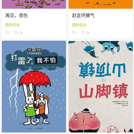
再见，悲伤
赶走坏脾气
国外绘本
国外绘本
0
1.5k
0
1.3k