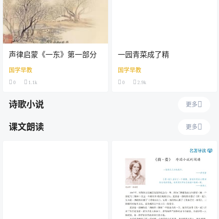
声律启蒙《一东》第一部分
一园青菜成了精
国学早教
国学早教
0
1.1k
0
2.9k
诗歌小说
更多
课文朗读
更多